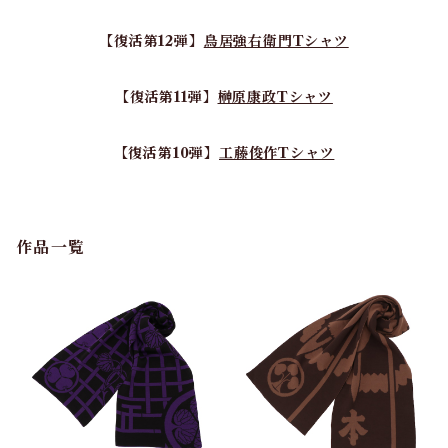
【復活第12弾】
鳥居強右衛門Tシャツ
【復活第11弾】
榊原康政Tシャツ
【復活第10弾】
工藤俊作Tシャツ
作品一覧