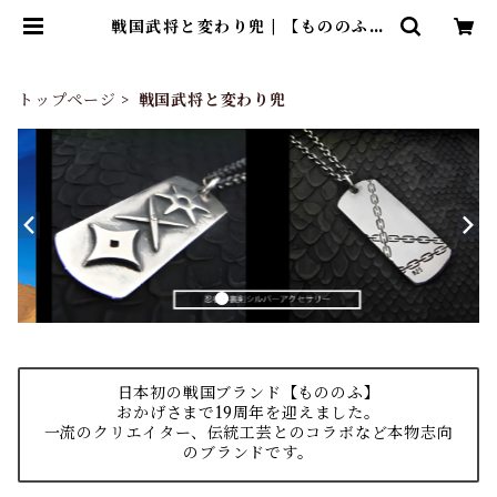
戦国武将と変わり兜 | 【もののふ】
戦国武将と変わり兜Tシャツ、歴史
ブランド「歴戦」グッズのネット通
販
トップページ
戦国武将と変わり兜
日本初の戦国ブランド【もののふ】
おかげさまで19周年を迎えました。
一流のクリエイター、伝統工芸とのコラボなど本物志向
のブランドです。