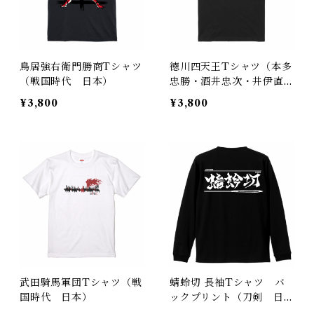
鳥居強右衛門勝商Tシャツ
徳川四天王Tシャツ（本多
（戦国時代 日本）
忠勝・酒井忠次・井伊直
政・榊原康政）（戦国時
¥3,800
¥3,800
代 日本）
武田騎馬軍団Tシャツ（戦
蜻蛉切 長袖Tシャツ バ
国時代 日本）
ックプリント（刀剣 日
本）