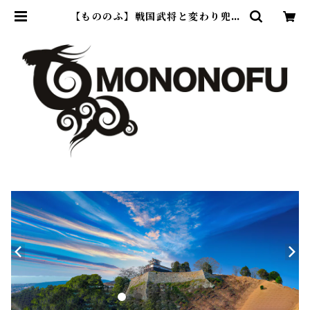
【もののふ】戦国武将と変わり兜T
シャツ、歴史ブランド「歴戦」グッ
ズのネット通販