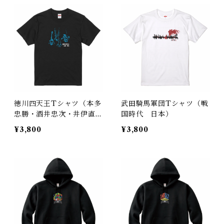
徳川四天王Tシャツ（本多
武田騎馬軍団Tシャツ（戦
忠勝・酒井忠次・井伊直
国時代 日本）
政・榊原康政）（戦国時
¥3,800
¥3,800
代 日本）