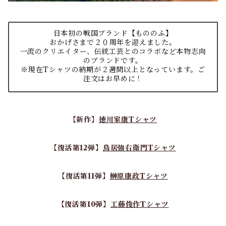
日本初の戦国ブランド【もののふ】
おかげさまで２０周年を迎えました。
一流のクリエイター、伝統工芸とのコラボなど本物志向
のブランドです。
※現在Tシャツの納期が２週間以上となっています。ご
注文はお早めに！
【新作】
徳川家康Tシャツ
【復活第12弾】
鳥居強右衛門Tシャツ
【復活第11弾】
榊原康政Tシャツ
【復活第10弾】
工藤俊作Tシャツ