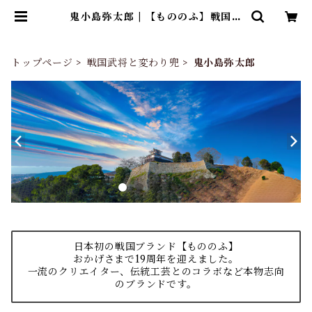
鬼小島弥太郎 | 【もののふ】戦国武
将と変わり兜Tシャツ、歴史ブラン
ド「歴戦」グッズのネット通販
トップページ
戦国武将と変わり兜
鬼小島弥太郎
日本初の戦国ブランド【もののふ】
おかげさまで19周年を迎えました。
一流のクリエイター、伝統工芸とのコラボなど本物志向
のブランドです。