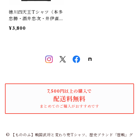
徳川四天王Tシャツ（本多
忠勝・酒井忠次・井伊直
政・榊原康政）（戦国時
¥3,800
代 日本）
7,500円以上の購入で
配送料無料
まとめてのご購入がおすすめです
© 【もののふ】戦国武将と変わり兜Tシャツ、歴史ブランド「歴戦」グ