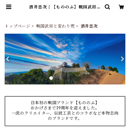
酒井忠次 | 【もののふ】戦国武将と
変わり兜Tシャツ、歴史ブランド
「歴戦」グッズのネット通販
トップページ
戦国武将と変わり兜
酒井忠次
日本初の戦国ブランド【もののふ】
おかげさまで19周年を迎えました。
一流のクリエイター、伝統工芸とのコラボなど本物志向
のブランドです。