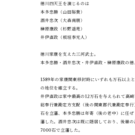
徳川四天王を演じるのは
本多忠勝（山田裕貴）
酒井忠次（大森南朋）
榊原康政（杉野遥亮）
井伊直政（板垣李光人）
徳川家康を支えた三河武士。
本多忠勝・酒井忠次・井伊直政・榊原康政の徳
1589年の家康関東移封時にいずれも万石以上
の地位を確立する。
井伊直政は家中最高の12万石を与えられて高
総奉行兼勘定方支配（後の関東郡代兼勘定奉行
石を立藩、本多忠勝は年寄（後の老中）に任ぜ
藩した。酒井忠次は既に隠居しており、後継の
7000石で立藩した。