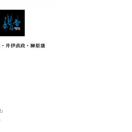
次・井伊直政・榊原康
康」
。