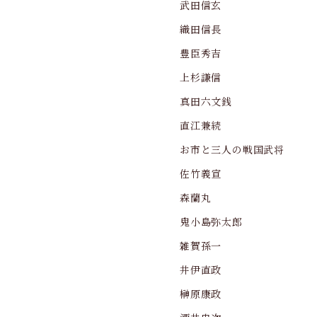
武田信玄
織田信長
豊臣秀吉
上杉謙信
真田六文銭
直江兼続
お市と三人の戦国武将
佐竹義宣
森蘭丸
鬼小島弥太郎
雑賀孫一
井伊直政
榊原康政