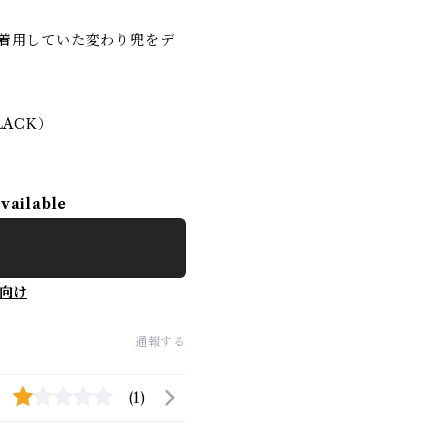
着用していた変わり兜をデ
BLACK）
available
向け
通報する
(1)