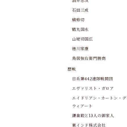
酒井忠次
石田三成
蜻蛉切
鶴丸国永
山姥切国広
徳川家康
鳥居強右衛門勝商
歴戦
日系第442連隊戦闘団
エヴァリスト・ガロア
エイドリアン・カートン・デ
ウィアート
鎌倉殿と13人の御家人
東インド株式会社