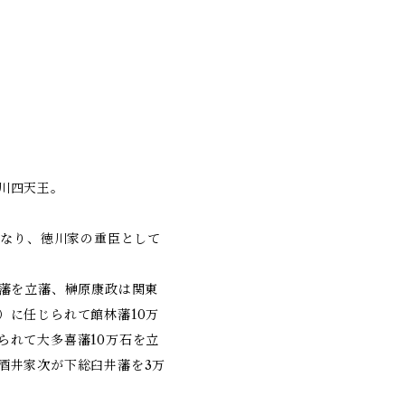
川四天王。
となり、徳川家の重臣として
崎藩を立藩、榊原康政は関東
）に任じられて館林藩10万
られて大多喜藩10万石を立
酒井家次が下総臼井藩を3万