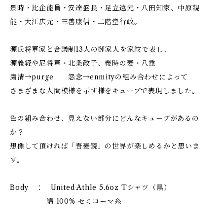
景時・比企能員・安達盛長・足立遠元・八田知家、中原親
能・大江広元・三善康信・二階堂行政。
源氏将軍家と合議制13人の御家人を家紋で表し、
源義経や尼将軍・北条政子、義時の妻・八重
粛清→purge 怨念→enmityの組み合わせによって
さまざまな人間模様を示す様をキューブで表現しました。
色の組み合わせ、見えない部分にどんなキューブがあるの
か？
想像して頂ければ「吾妻鏡」の世界が楽しめるかと思いま
す。
Body ： United Athle 5.6oz Tシャツ（黒）
綿 100% セミコーマ糸