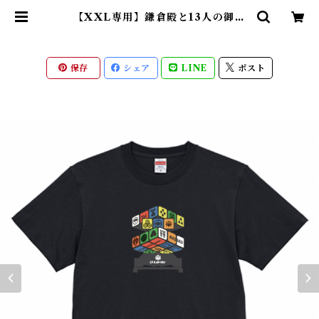
【XXL専用】鎌倉殿と13人の御家
人Tシャツ（鎌倉時代 日本）回転
オリジナルver. | 【もののふ】戦国
武将と変わり兜Tシャツ、歴史ブラ
ンド「歴戦」グッズのネット通販
保存
シェア
LINE
ポスト