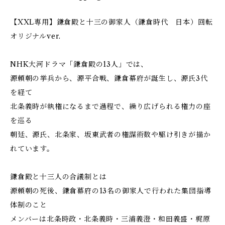
【XXL専用】鎌倉殿と十三の御家人（鎌倉時代 日本）回転
オリジナルver.
NHK大河ドラマ「鎌倉殿の13人」では、
源頼朝の挙兵から、源平合戦、鎌倉幕府が誕生し、源氏3代
を経て
北条義時が執権になるまで過程で、繰り広げられる権力の座
を巡る
朝廷、源氏、北条家、坂東武者の権謀術数や駆け引きが描か
れています。
鎌倉殿と十三人の合議制とは
源頼朝の死後、鎌倉幕府の13名の御家人で行われた集団指導
体制のこと
メンバーは北条時政・北条義時・三浦義澄・和田義盛・梶原