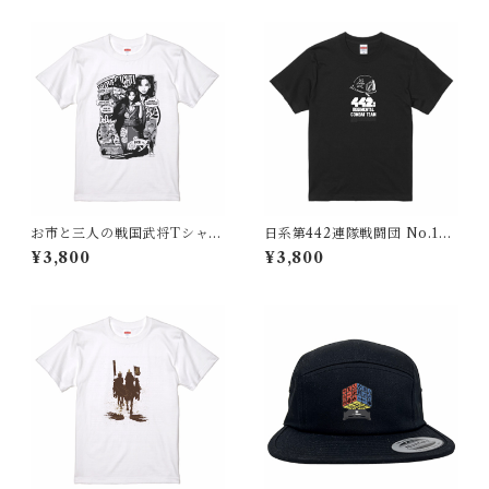
お市と三人の戦国武将Tシャツ
日系第442連隊戦闘団 No.1
（戦国時代 日本）
【現代 米国】Tシャツ（黒）
¥3,800
¥3,800