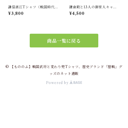
謙信直江Tシャツ（戦国時代
鎌倉殿と13人の御家人キャッ
日本）WHITE
プ（鎌倉時代 日本）３色オ
¥3,800
¥4,500
リジナルVer.
商品一覧に戻る
© 【もののふ】戦国武将と変わり兜Tシャツ、歴史ブランド「歴戦」グ
ッズのネット通販
Powered by