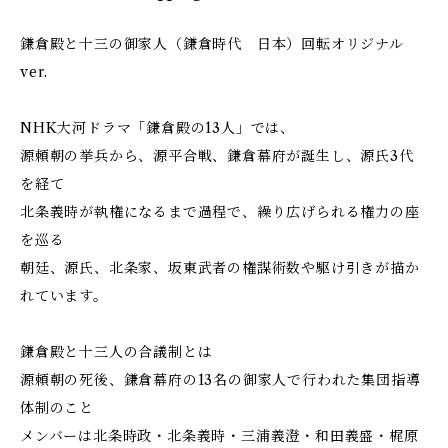
鎌倉殿と十三の御家人（鎌倉時代 日本）回転オリジナル
ver.
NHK大河ドラマ「鎌倉殿の13人」では、
源頼朝の挙兵から、源平合戦、鎌倉幕府が誕生し、源氏3代
を経て
北条義時が執権になるまで過程で、繰り広げられる権力の座
を巡る
朝廷、源氏、北条家、坂東武者の権謀術数や駆け引きが描か
れています。
鎌倉殿と十三人の合議制とは
源頼朝の死後、鎌倉幕府の13名の御家人で行われた集団指導
体制のこと
メンバーは北条時政・北条義時・三浦義澄・和田義盛・梶原