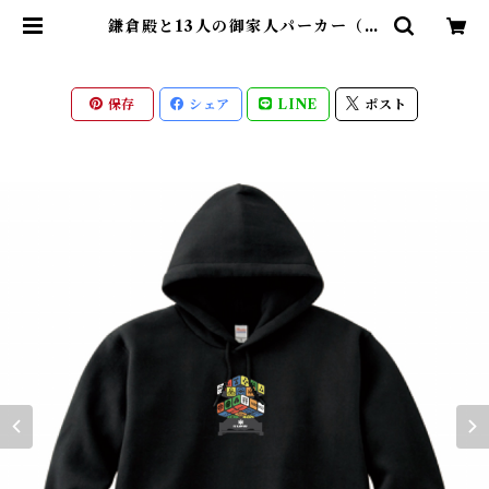
鎌倉殿と13人の御家人パーカー（鎌
倉時代 日本）回転オリジナルver.
| 【もののふ】戦国武将と変わり兜T
シャツ、歴史ブランド「歴戦」グッ
ズのネット通販
保存
シェア
LINE
ポスト