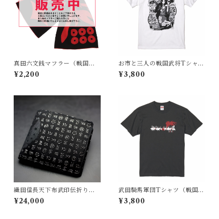
真田六文銭マフラー（戦国時
お市と三人の戦国武将Tシャツ
代 日本）赤
（戦国時代 日本）
¥2,200
¥3,800
織田信長天下布武印伝折り財
武田騎馬軍団Tシャツ（戦国時
布
代 日本）スミ
¥24,000
¥3,800