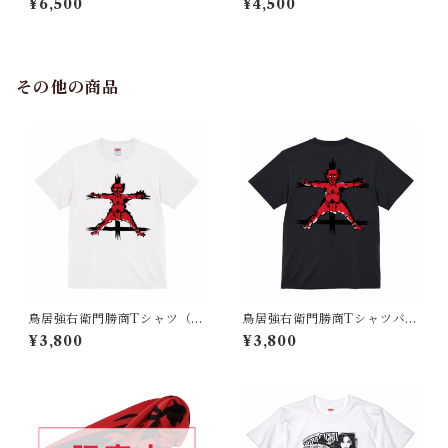
¥6,500
¥4,500
色Ver.
er.
その他の商品
鳥居強右衛門勝商Tシャツ（戦
鳥居強右衛門勝商Tシャツバッ
国時代 日本）
クプリント（戦国時代 日
¥3,800
¥3,800
本）