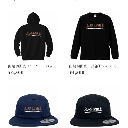
山姥切国広 パーカー バック
山姥切国広 長袖Tシャツ（刀
プリント（刀剣 日本）
剣 日本）
¥6,500
¥4,500