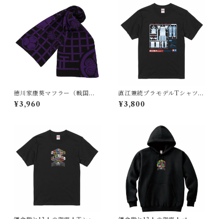
徳川家康葵マフラー（戦国時
直江兼続プラモデルTシャツ
代 日本）紫
(戦国時代 日本）
¥3,960
¥3,800