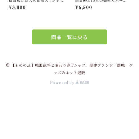
鎌倉殿と13人の御家人Tシャツ
鎌倉殿と13人の御家人パーカ
（鎌倉時代 日本）回転和色V
ー（鎌倉時代 日本）６色Ve
¥3,800
¥6,500
er.
r.
商品一覧に戻る
© 【もののふ】戦国武将と変わり兜Tシャツ、歴史ブランド「歴戦」グ
ッズのネット通販
Powered by