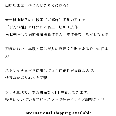
山姥切国広（やまんばぎりくにひろ）
安土桃山時代の山城国（京都府）堀川の刀工で
「新刀の祖」と呼ばれる名工・堀川国広作
南北朝時代の備前長船長義作の刀「本作長義」を写したもの
刀剣において本歌と写しが共に重要文化財である唯一の日本
刀
ストレッチ素材を使用しており伸縮性が抜群なので、
快適なかぶり心地を実現！
ツイル生地で、季節関係なく1年中着用できます。
後ろについているアジャスターで細かくサイズ調整が可能！
International shipping available