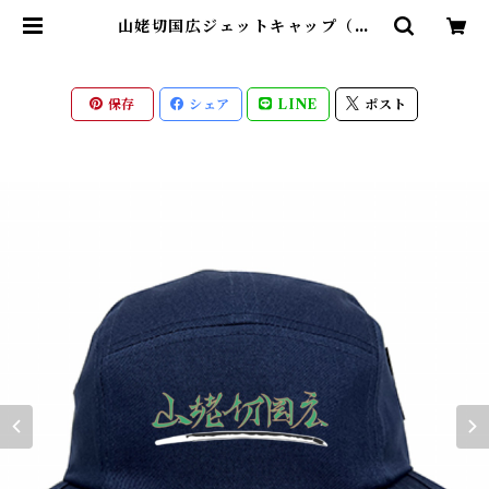
山姥切国広ジェットキャップ（刀
剣 日本） | 【もののふ】戦国武将
と変わり兜Tシャツ、歴史ブランド
「歴戦」グッズのネット通販
保存
シェア
LINE
ポスト