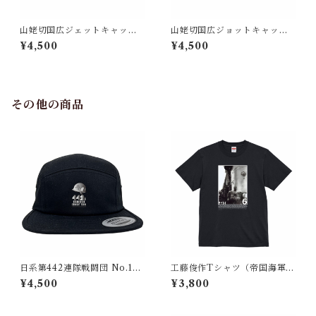
山姥切国広ジェットキャップ
山姥切国広ジョットキャップ
（刀剣 日本）
（刀剣 日本）
¥4,500
¥4,500
その他の商品
日系第442連隊戦闘団 No.1
工藤俊作Tシャツ（帝国海軍
【現代 米国】キャップ
日本）
¥4,500
¥3,800