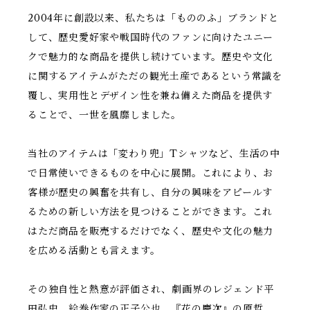
2004年に創設以来、私たちは「もののふ」ブランドと
して、歴史愛好家や戦国時代のファンに向けたユニー
クで魅力的な商品を提供し続けています。歴史や文化
に関するアイテムがただの観光土産であるという常識を
覆し、実用性とデザイン性を兼ね備えた商品を提供す
ることで、一世を風靡しました。
当社のアイテムは「変わり兜」Tシャツなど、生活の中
で日常使いできるものを中心に展開。これにより、お
客様が歴史の興奮を共有し、自分の興味をアピールす
るための新しい方法を見つけることができます。これ
はただ商品を販売するだけでなく、歴史や文化の魅力
を広める活動とも言えます。
その独自性と熱意が評価され、劇画界のレジェンド平
田弘史、絵巻作家の正子公也、『花の慶次』の原哲