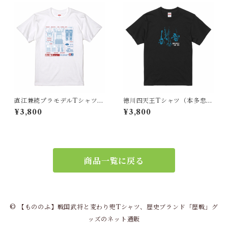
直江兼続プラモデルTシャツ
徳川四天王Tシャツ（本多忠
(戦国時代 日本）
勝・酒井忠次・井伊直政・榊
¥3,800
¥3,800
原康政）（戦国時代 日本）
商品一覧に戻る
© 【もののふ】戦国武将と変わり兜Tシャツ、歴史ブランド「歴戦」グ
ッズのネット通販