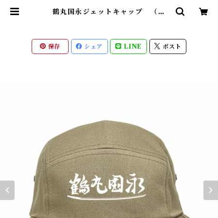
鶴丸国永ジェットキャップ （刀
剣 日本） | 【もののふ】戦国武将
と変わり兜Tシャツ、歴史ブランド
「歴戦」グッズのネット通販
保存
シェア
LINE
ポスト