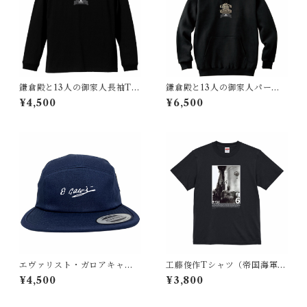
鎌倉殿と13人の御家人長袖Tシ
鎌倉殿と13人の御家人パーカ
ャツ（鎌倉時代 日本）回転
ー（鎌倉時代 日本）回転金
¥4,500
¥6,500
和色Ver.
色Ver.
エヴァリスト・ガロアキャッ
工藤俊作Tシャツ（帝国海軍
プ【数学者 フランス】
日本）
¥4,500
¥3,800