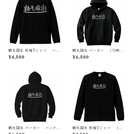
鶴丸国永 長袖Tシャツ バッ
鶴丸国永 パーカー （刀剣
クプリント （刀剣 日本）
日本）
¥4,500
¥6,500
鶴丸国永 パーカー バックプ
鶴丸国永 長袖Tシャツ （刀
リント （刀剣 日本）
剣 日本）