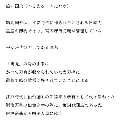
鶴丸国永（つるまる くになが）
鶴丸国永は、平安時代に作られたとされる日本刀
皇室の御物であり、宮内庁侍従職が管理している
平安時代の刀工である国永
「鶴丸」の号の由来は
かつて刀身が収められていた太刀拵に
蒔絵で鶴の紋様が施されていたことによる
江戸時代に仙台藩主の伊達家の所有として代々伝わった
明治天皇の仙台巡幸の際に、第14代藩主であった
伊達宗基から明治天皇に献上