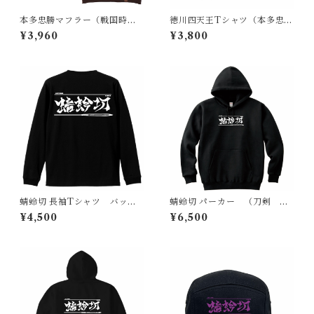
本多忠勝マフラー（戦国時
徳川四天王Tシャツ（本多忠
代 日本）茶
勝・酒井忠次・井伊直政・榊
¥3,960
¥3,800
原康政）（戦国時代 日本）
蜻蛉切 長袖Tシャツ バック
蜻蛉切 パーカー （刀剣 日
プリント（刀剣 日本）
本）
¥4,500
¥6,500