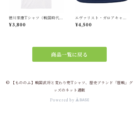
徳川家康Tシャツ（戦国時代
エヴァリスト・ガロアキャッ
日本）
プ【数学者 フランス】
¥3,800
¥4,500
商品一覧に戻る
© 【もののふ】戦国武将と変わり兜Tシャツ、歴史ブランド「歴戦」グ
ッズのネット通販
Powered by