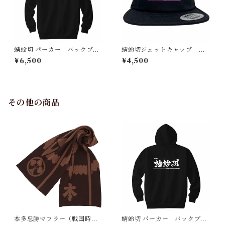
蜻蛉切 パーカー バックプリ
蜻蛉切ジェットキャップ
ント（刀剣 日本）
（刀剣 日本）
¥6,500
¥4,500
その他の商品
本多忠勝マフラー（戦国時
蜻蛉切 パーカー バックプリ