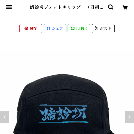
蜻蛉切ジェットキャップ （刀剣
日本） | 【もののふ】戦国武将と変
わり兜Tシャツ、歴史ブランド「歴
戦」グッズのネット通販
保存
シェア
LINE
ポスト