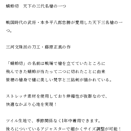
蜻蛉切 天下の三代名槍の一つ
戦国時代の武将・本多平八郎忠勝が愛用した天下三名槍の一
つ。
三河文珠派の刀工・藤原正真の作
「蜻蛉切」の名前は戦場で槍を立てていたところに
飛んできた蜻蛉が当たって二つに切れたことに由来
笹穂の槍身で樋に美しい梵字と三鈷剣が描かれている。
ストレッチ素材を使用しており伸縮性が抜群なので、
快適なかぶり心地を実現！
ツイル生地で、季節関係なく1年中着用できます。
後ろについているアジャスターで細かくサイズ調整が可能！