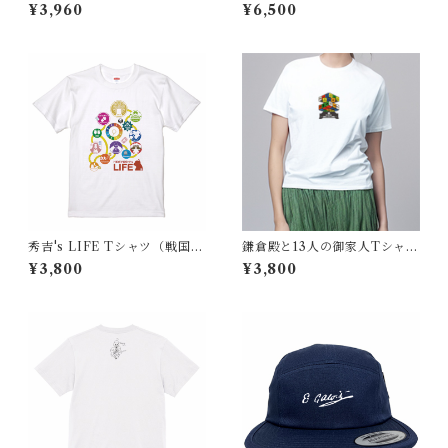
代 日本）茶
ント（刀剣 日本）
¥3,960
¥6,500
秀吉's LIFE Tシャツ（戦国時
鎌倉殿と13人の御家人Tシャツ
代 日本）
（鎌倉時代 日本）回転オリ
¥3,800
¥3,800
ジナルVer.